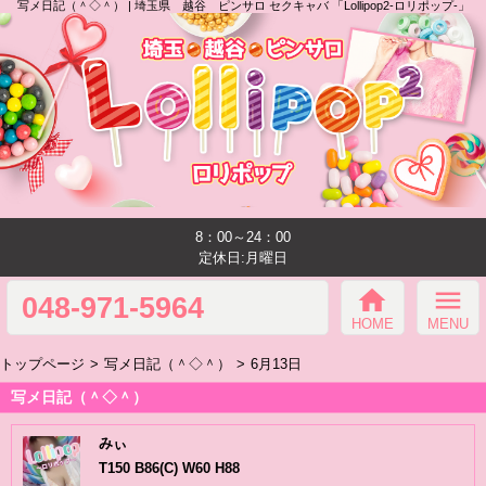
写メ日記（＾◇＾） | 埼玉県 越谷 ピンサロ セクキャバ 「Lollipop2-ロリポップ-」
8：00～24：00
定休日:月曜日
home
menu
048-971-5964
HOME
MENU
トップページ
写メ日記（＾◇＾）
6月13日
写メ日記（＾◇＾）
みぃ
T150 B86(C) W60 H88